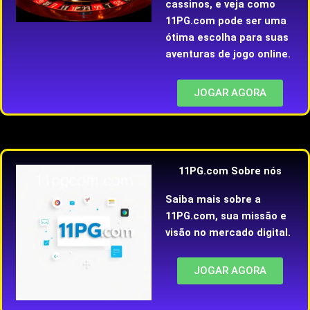
cassinos, e veja como
11PG.com pode ser uma
ótima escolha para suas
aventuras de jogo online.
JOGAR AGORA
11PG.com Sobre nós
Saiba mais sobre a
11PG.com, sua missão e
visão no mercado digital.
JOGAR AGORA