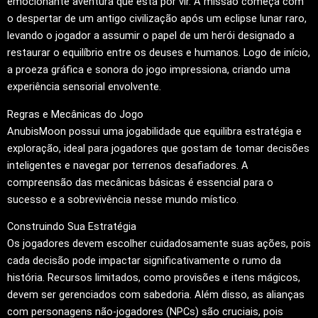
emocionante aventura que está por vir. A missão começa com
o despertar de um antigo civilização após um eclipse lunar raro,
levando o jogador a assumir o papel de um herói designado a
restaurar o equilíbrio entre os deuses e humanos. Logo de início,
a proeza gráfica e sonora do jogo impressiona, criando uma
experiência sensorial envolvente.
Regras e Mecânicas do Jogo
AnubisMoon possui uma jogabilidade que equilibra estratégia e
exploração, ideal para jogadores que gostam de tomar decisões
inteligentes e navegar por terrenos desafiadores. A
compreensão das mecânicas básicas é essencial para o
sucesso e a sobrevivência nesse mundo místico.
Construindo Sua Estratégia
Os jogadores devem escolher cuidadosamente suas ações, pois
cada decisão pode impactar significativamente o rumo da
história. Recursos limitados, como provisões e itens mágicos,
devem ser gerenciados com sabedoria. Além disso, as alianças
com personagens não-jogadores (NPCs) são cruciais, pois