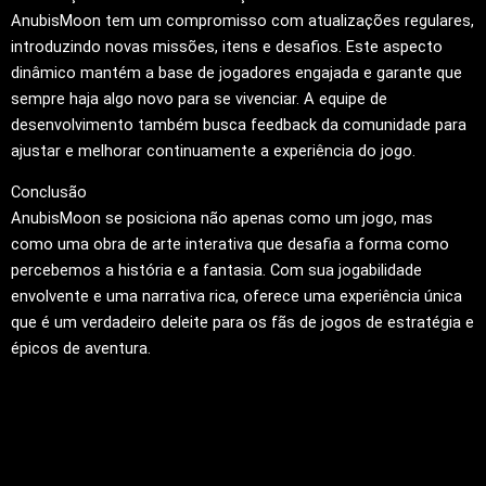
AnubisMoon tem um compromisso com atualizações regulares,
introduzindo novas missões, itens e desafios. Este aspecto
dinâmico mantém a base de jogadores engajada e garante que
sempre haja algo novo para se vivenciar. A equipe de
desenvolvimento também busca feedback da comunidade para
ajustar e melhorar continuamente a experiência do jogo.
Conclusão
AnubisMoon se posiciona não apenas como um jogo, mas
como uma obra de arte interativa que desafia a forma como
percebemos a história e a fantasia. Com sua jogabilidade
envolvente e uma narrativa rica, oferece uma experiência única
que é um verdadeiro deleite para os fãs de jogos de estratégia e
épicos de aventura.