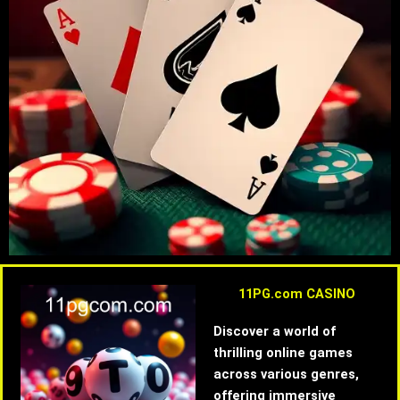
11PG.com CASINO
Discover a world of
thrilling online games
across various genres,
offering immersive