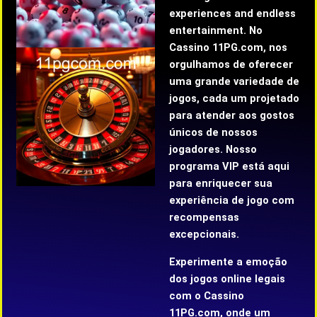
experiences and endless
entertainment. No
Cassino 11PG.com, nos
orgulhamos de oferecer
uma grande variedade de
jogos, cada um projetado
para atender aos gostos
únicos de nossos
jogadores. Nosso
programa VIP está aqui
para enriquecer sua
experiência de jogo com
recompensas
excepcionais.
Experimente a emoção
dos jogos online legais
com o Cassino
11PG.com, onde um