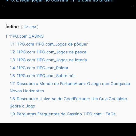
8. É legal jogar no Cassino 11PG.com no Brasil?
Índice
Ocultar
1
11PG.com CASINO
1.1
11PG.com 11PG.com_Jogos de pôquer
1.2
11PG.com 11PG.com_Jogos de pesca
1.3
11PG.com 11PG.com_Jogos de loteria
1.4
11PG.com 11PG.com_Roleta
1.5
11PG.com 11PG.com_Sobre nós
1.7
Descubra o Mundo de FortunaArara: O Jogo que Conquista
Novos Horizontes
1.8
Descubra o Universo de GoodFortune: Um Guia Completo
Sobre o Jogo
1.9
Perguntas Frequentes do Cassino 11PG.com - FAQs