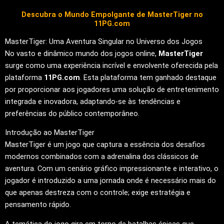
Descubra o Mundo Empolgante de MasterTiger no
11PG.com
MasterTiger: Uma Aventura Singular no Universo dos Jogos
No vasto e dinâmico mundo dos jogos online,
MasterTiger
surge como uma experiência incrível e envolvente oferecida pela
plataforma
11PG.com
. Esta plataforma tem ganhado destaque
por proporcionar aos jogadores uma solução de entretenimento
integrada e inovadora, adaptando-se às tendências e
preferências do público contemporâneo.
Introdução ao MasterTiger
MasterTiger é um jogo que captura a essência dos desafios
modernos combinados com a adrenalina dos clássicos de
aventura. Com um cenário gráfico impressionante e interativo, o
jogador é introduzido a uma jornada onde é necessário mais do
que apenas destreza com o controle; exige estratégia e
pensamento rápido.
A temática do jogo gira em torno de batalhas épicas que