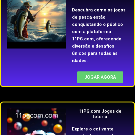
Descubra como os jogos
de pesca estão
conquistando o público
com a plataforma
11PG.com, oferecendo
diversão e desafios
únicos para todas as
idades.
JOGAR AGORA
11PG.com Jogos de
loteria
Explore o cativante