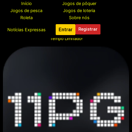
Pular
Início
Jogos de pôquer
para
Jogos de pesca
Jogos de loteria
o
Roleta
Sobre nós
conteúdo
Entrar
Registrar
Notícias Expressas
Registre-se para Ganhar Seu Bônus Grátis de R$ 888, Por
Tempo Limitado!