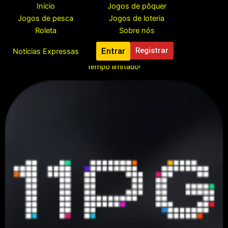
Pular
Início
Jogos de pôquer
para
Jogos de pesca
Jogos de loteria
o
Roleta
Sobre nós
conteúdo
Entrar
Registrar
Notícias Expressas
Registre-se para reivindicar seu bônus grátis de R$ 888, por
tempo limitado!