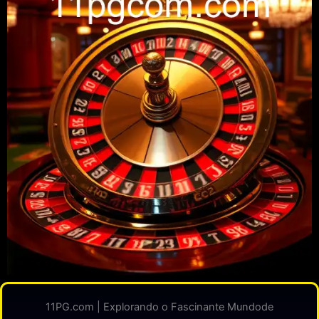
11PG.com | Explorando o Fascinante Mundode