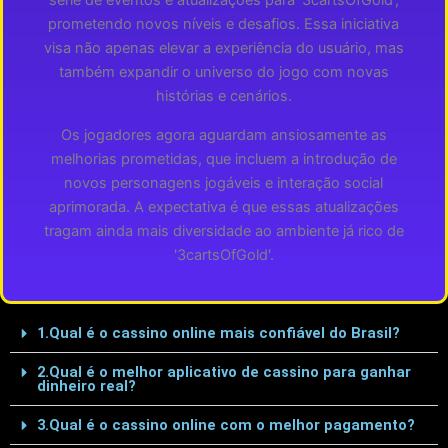
série de eventos e atualizações para '3cartsOfGold',
prometendo novos níveis e desafios. Essa iniciativa
visa não apenas elevar a experiência do usuário, mas
também expandir o universo do jogo com novas
histórias e cenários.
Os jogadores agora aguardam ansiosamente as
melhorias prometidas, que incluem a introdução de
novos personagens jogáveis e interação social
aprimorada. A expectativa é que essas atualizações
tragam ainda mais diversidade ao ambiente já rico de
'3cartsOfGold'.
1.Qual é o cassino online mais confiável do Brasil?
2.Qual é o melhor aplicativo de cassino para ganhar
dinheiro real?
3.Qual é o cassino online com o melhor pagamento?