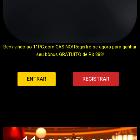
Bem-vindo ao 11PG.com CASINO! Registre-se agora para ganhar
seu bônus GRATUITO de R$ 888!
ENTRAR
REGISTRAR