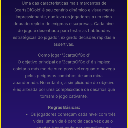
Uma das características mais marcantes de
'3cartsOfGold' é seu cenário dinâmico e visualmente
impressionante, que leva os jogadores a um reino
dourado repleto de enigmas e surpresas. Cada nível
do jogo é desenhado para testar as habilidades
estratégicas do jogador, exigindo decisões rápidas e
assertivas.
Como jogar '3cartsOfGold'
O objetivo principal de '3cartsOfGold' é simples:
coletar o máximo de ouro possível enquanto navega
pelos perigosos caminhos de uma mina
abandonada. No entanto, a simplicidade do objetivo
é equilibrada por uma complexidade de desafios que
tornam o jogo cativante.
Regras Básicas:
Os jogadores começam cada nível com três
vidas; uma vida é perdida cada vez que o