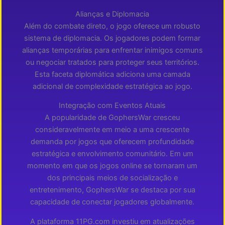
Alianças e Diplomacia
Além do combate direto, o jogo oferece um robusto
sistema de diplomacia. Os jogadores podem formar
alianças temporárias para enfrentar inimigos comuns
ou negociar tratados para proteger seus territórios.
Esta faceta diplomática adiciona uma camada
adicional de complexidade estratégica ao jogo.
Integração com Eventos Atuais
A popularidade de GophersWar cresceu
consideravelmente em meio a uma crescente
demanda por jogos que oferecem profundidade
estratégica e envolvimento comunitário. Em um
momento em que os jogos online se tornaram um
dos principais meios de socialização e
entretenimento, GophersWar se destaca por sua
capacidade de conectar jogadores globalmente.
A plataforma 11PG.com investiu em atualizações