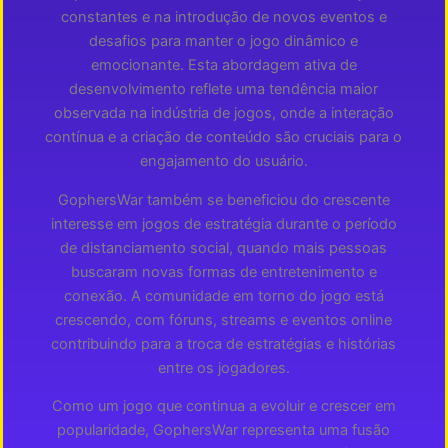
constantes e na introdução de novos eventos e
desafios para manter o jogo dinâmico e
emocionante. Esta abordagem ativa de
desenvolvimento reflete uma tendência maior
observada na indústria de jogos, onde a interação
contínua e a criação de conteúdo são cruciais para o
engajamento do usuário.
GophersWar também se beneficiou do crescente
interesse em jogos de estratégia durante o período
de distanciamento social, quando mais pessoas
buscaram novas formas de entretenimento e
conexão. A comunidade em torno do jogo está
crescendo, com fóruns, streams e eventos online
contribuindo para a troca de estratégias e histórias
entre os jogadores.
Como um jogo que continua a evoluir e crescer em
popularidade, GophersWar representa uma fusão