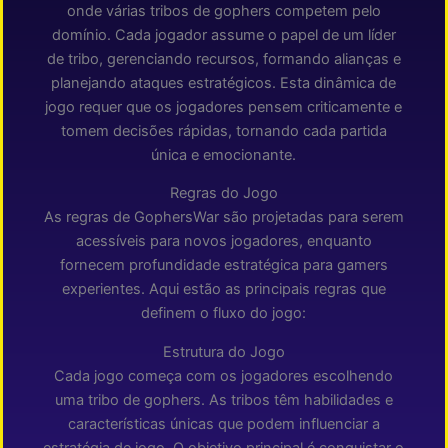
onde várias tribos de gophers competem pelo
domínio. Cada jogador assume o papel de um líder
de tribo, gerenciando recursos, formando alianças e
planejando ataques estratégicos. Esta dinâmica de
jogo requer que os jogadores pensem criticamente e
tomem decisões rápidas, tornando cada partida
única e emocionante.
Regras do Jogo
As regras de GophersWar são projetadas para serem
acessíveis para novos jogadores, enquanto
fornecem profundidade estratégica para gamers
experientes. Aqui estão as principais regras que
definem o fluxo do jogo:
Estrutura do Jogo
Cada jogo começa com os jogadores escolhendo
uma tribo de gophers. As tribos têm habilidades e
características únicas que podem influenciar a