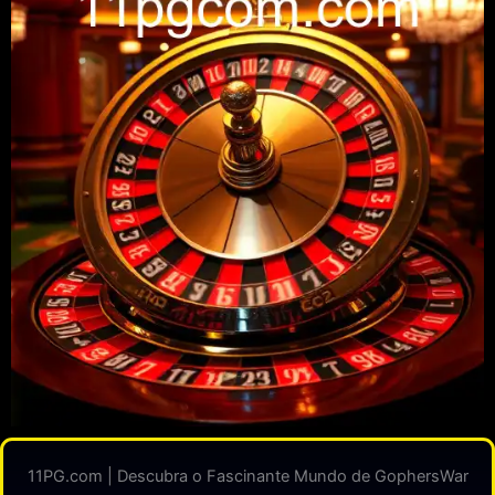
11PG.com | Descubra o Fascinante Mundo de GophersWar