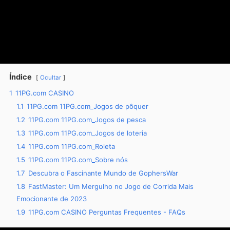
Índice
Ocultar
1
11PG.com CASINO
1.1
11PG.com 11PG.com_Jogos de pôquer
1.2
11PG.com 11PG.com_Jogos de pesca
1.3
11PG.com 11PG.com_Jogos de loteria
1.4
11PG.com 11PG.com_Roleta
1.5
11PG.com 11PG.com_Sobre nós
1.7
Descubra o Fascinante Mundo de GophersWar
1.8
FastMaster: Um Mergulho no Jogo de Corrida Mais
Emocionante de 2023
1.9
11PG.com CASINO Perguntas Frequentes - FAQs