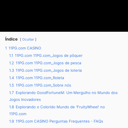
Índice
Ocultar
1
11PG.com CASINO
1.1
11PG.com 11PG.com_Jogos de pôquer
1.2
11PG.com 11PG.com_Jogos de pesca
1.3
11PG.com 11PG.com_Jogos de loteria
1.4
11PG.com 11PG.com_Roleta
1.5
11PG.com 11PG.com_Sobre nós
1.7
Explorando GoodFortuneM: Um Mergulho no Mundo dos
Jogos Inovadores
1.8
Explorando o Colorido Mundo de 'FruityWheel' no
11PG.com
1.9
11PG.com CASINO Perguntas Frequentes - FAQs