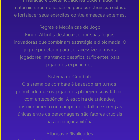
mineração e coleta, jogadores podem adquirir
materiais raros necessários para construir sua cidade
e fortalecer seus exércitos contra ameaças externas.
Regras e Mecânicas de Jogo
KingofAtlantis destaca-se por suas regras
inovadoras que combinam estratégia e diplomacia. O
jogo é projetado para ser acessível a novos
jogadores, mantendo desafios suficientes para
jogadores experientes.
Sistema de Combate
O sistema de combate é baseado em turnos,
permitindo que os jogadores planejem suas táticas
com antecedência. A escolha de unidades,
posicionamento no campo de batalha e sinergias
únicas entre os personagens são fatores cruciais
para alcançar a vitória.
Alianças e Rivalidades