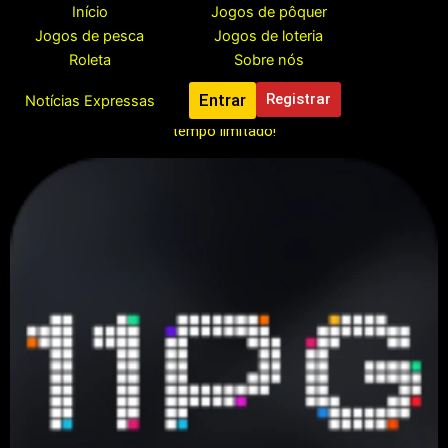
Pular
Início
Jogos de pôquer
para
Jogos de pesca
Jogos de loteria
o
Roleta
Sobre nós
conteúdo
Entrar
Registrar
Notícias Expressas
Registre-se para reivindicar seu bônus grátis de R$ 888, por
tempo limitado!