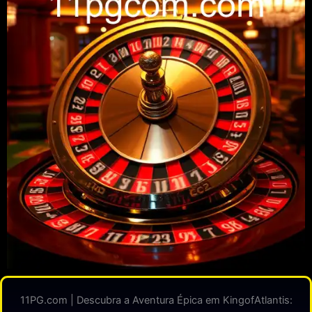
11PG.com | Descubra a Aventura Épica em KingofAtlantis: