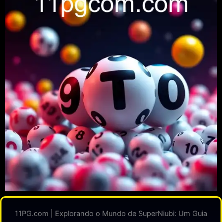
11PG.com | Explorando o Mundo de SuperNiubi: Um Guia