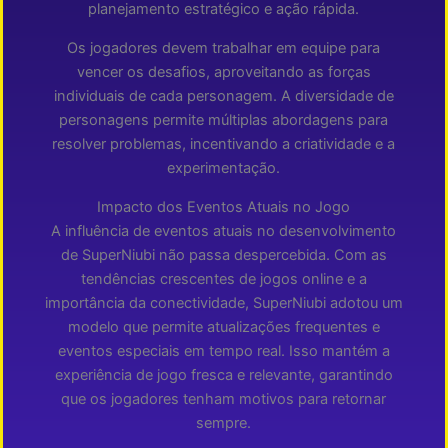
planejamento estratégico e ação rápida.
Os jogadores devem trabalhar em equipe para
vencer os desafios, aproveitando as forças
individuais de cada personagem. A diversidade de
personagens permite múltiplas abordagens para
resolver problemas, incentivando a criatividade e a
experimentação.
Impacto dos Eventos Atuais no Jogo
A influência de eventos atuais no desenvolvimento
de SuperNiubi não passa despercebida. Com as
tendências crescentes de jogos online e a
importância da conectividade, SuperNiubi adotou um
modelo que permite atualizações frequentes e
eventos especiais em tempo real. Isso mantém a
experiência de jogo fresca e relevante, garantindo
que os jogadores tenham motivos para retornar
sempre.