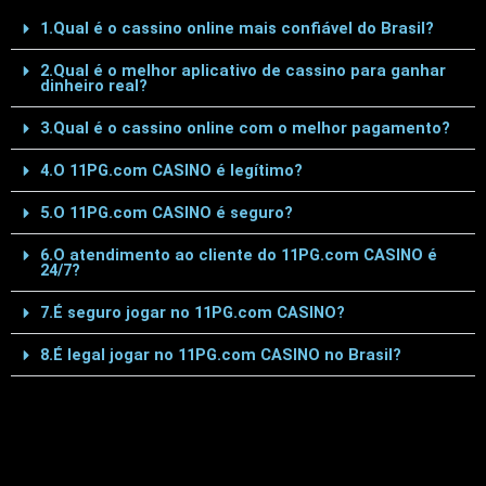
1.Qual é o cassino online mais confiável do Brasil?
2.Qual é o melhor aplicativo de cassino para ganhar
dinheiro real?
3.Qual é o cassino online com o melhor pagamento?
4.O 11PG.com CASINO é legítimo?
5.O 11PG.com CASINO é seguro?
6.O atendimento ao cliente do 11PG.com CASINO é
24/7?
7.É seguro jogar no 11PG.com CASINO?
8.É legal jogar no 11PG.com CASINO no Brasil?