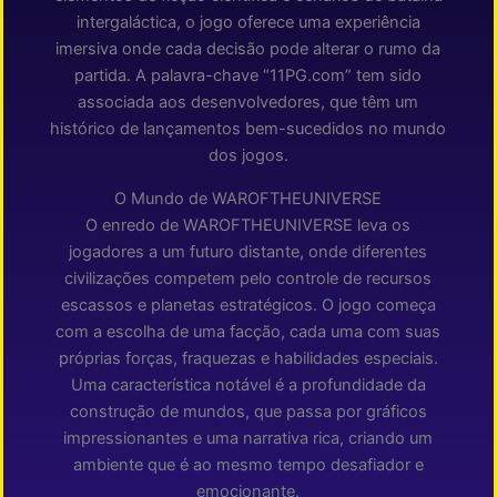
intergaláctica, o jogo oferece uma experiência
imersiva onde cada decisão pode alterar o rumo da
partida. A palavra-chave “11PG.com” tem sido
associada aos desenvolvedores, que têm um
histórico de lançamentos bem-sucedidos no mundo
dos jogos.
O Mundo de WAROFTHEUNIVERSE
O enredo de WAROFTHEUNIVERSE leva os
jogadores a um futuro distante, onde diferentes
civilizações competem pelo controle de recursos
escassos e planetas estratégicos. O jogo começa
com a escolha de uma facção, cada uma com suas
próprias forças, fraquezas e habilidades especiais.
Uma característica notável é a profundidade da
construção de mundos, que passa por gráficos
impressionantes e uma narrativa rica, criando um
ambiente que é ao mesmo tempo desafiador e
emocionante.