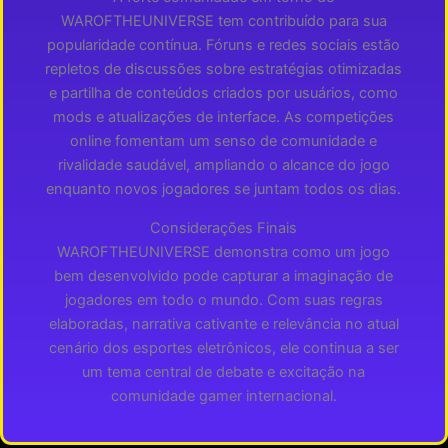
WAROFTHEUNIVERSE tem contribuído para sua
popularidade contínua. Fóruns e redes sociais estão
repletos de discussões sobre estratégias otimizadas
e partilha de conteúdos criados por usuários, como
mods e atualizações de interface. As competições
online fomentam um senso de comunidade e
rivalidade saudável, ampliando o alcance do jogo
enquanto novos jogadores se juntam todos os dias.
Considerações Finais
WAROFTHEUNIVERSE demonstra como um jogo
bem desenvolvido pode capturar a imaginação de
jogadores em todo o mundo. Com suas regras
elaboradas, narrativa cativante e relevância no atual
cenário dos esportes eletrônicos, ele continua a ser
um tema central de debate e excitação na
comunidade gamer internacional.