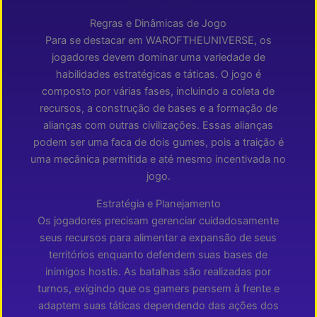
Regras e Dinâmicas de Jogo
Para se destacar em WAROFTHEUNIVERSE, os
jogadores devem dominar uma variedade de
habilidades estratégicas e táticas. O jogo é
composto por várias fases, incluindo a coleta de
recursos, a construção de bases e a formação de
alianças com outras civilizações. Essas alianças
podem ser uma faca de dois gumes, pois a traição é
uma mecânica permitida e até mesmo incentivada no
jogo.
Estratégia e Planejamento
Os jogadores precisam gerenciar cuidadosamente
seus recursos para alimentar a expansão de seus
territórios enquanto defendem suas bases de
inimigos hostis. As batalhas são realizadas por
turnos, exigindo que os gamers pensem à frente e
adaptem suas táticas dependendo das ações dos